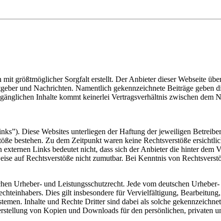
 mit größtmöglicher Sorgfalt erstellt. Der Anbieter dieser Webseite üb
 Ratgeber und Nachrichten. Namentlich gekennzeichnete Beiträge geben
ugänglichen Inhalte kommt keinerlei Vertragsverhältnis zwischen dem N
nks”). Diese Websites unterliegen der Haftung der jeweiligen Betreiber
öße bestehen. Zu dem Zeitpunkt waren keine Rechtsverstöße ersichtlich.
n externen Links bedeutet nicht, dass sich der Anbieter die hinter dem 
weise auf Rechtsverstöße nicht zumutbar. Bei Kenntnis von Rechtsverst
tschen Urheber- und Leistungsschutzrecht. Jede vom deutschen Urheber-
echteinhabers. Dies gilt insbesondere für Vervielfältigung, Bearbeitu
men. Inhalte und Rechte Dritter sind dabei als solche gekennzeichnet.
e Herstellung von Kopien und Downloads für den persönlichen, privaten u